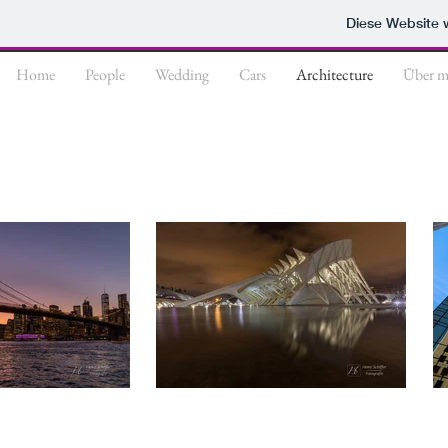
Diese Website
Home
People
Wedding
Cars
Architecture
Über m